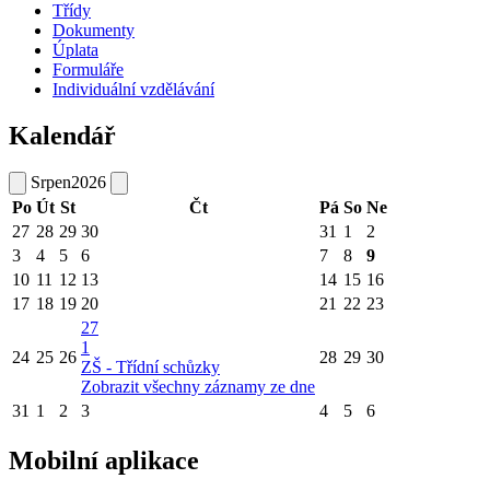
Třídy
Dokumenty
Úplata
Formuláře
Individuální vzdělávání
Kalendář
Srpen
2026
Po
Út
St
Čt
Pá
So
Ne
27
28
29
30
31
1
2
3
4
5
6
7
8
9
10
11
12
13
14
15
16
17
18
19
20
21
22
23
27
1
24
25
26
28
29
30
ZŠ - Třídní schůzky
Zobrazit všechny záznamy ze dne
31
1
2
3
4
5
6
Mobilní aplikace