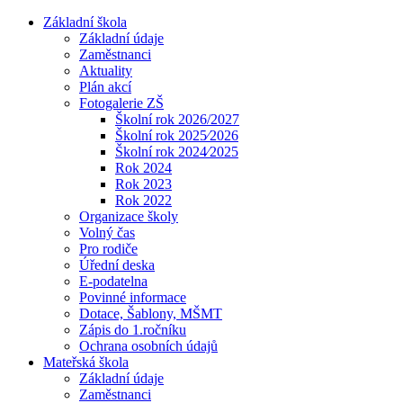
Základní škola
Základní údaje
Zaměstnanci
Aktuality
Plán akcí
Fotogalerie ZŠ
Školní rok 2026/2027
Školní rok 2025⁄2026
Školní rok 2024⁄2025
Rok 2024
Rok 2023
Rok 2022
Organizace školy
Volný čas
Pro rodiče
Úřední deska
E-podatelna
Povinné informace
Dotace, Šablony, MŠMT
Zápis do 1.ročníku
Ochrana osobních údajů
Mateřská škola
Základní údaje
Zaměstnanci