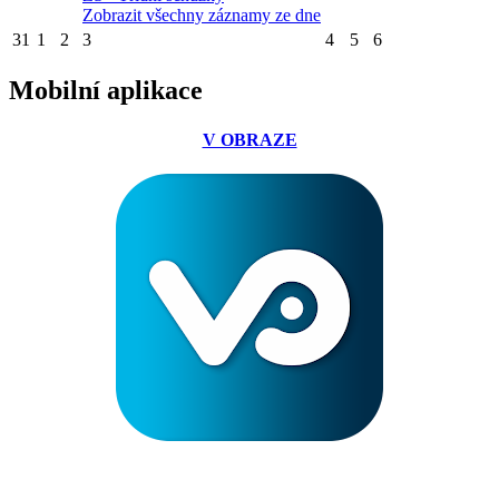
Zobrazit všechny záznamy ze dne
31
1
2
3
4
5
6
Mobilní aplikace
V OBRAZE