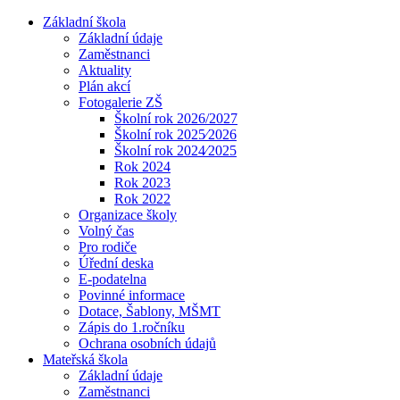
Základní škola
Základní údaje
Zaměstnanci
Aktuality
Plán akcí
Fotogalerie ZŠ
Školní rok 2026/2027
Školní rok 2025⁄2026
Školní rok 2024⁄2025
Rok 2024
Rok 2023
Rok 2022
Organizace školy
Volný čas
Pro rodiče
Úřední deska
E-podatelna
Povinné informace
Dotace, Šablony, MŠMT
Zápis do 1.ročníku
Ochrana osobních údajů
Mateřská škola
Základní údaje
Zaměstnanci