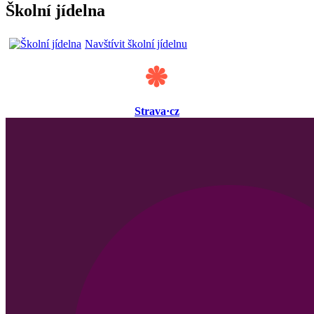
Školní jídelna
Navštívit školní jídelnu
Strava·cz