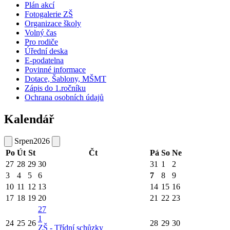
Plán akcí
Fotogalerie ZŠ
Organizace školy
Volný čas
Pro rodiče
Úřední deska
E-podatelna
Povinné informace
Dotace, Šablony, MŠMT
Zápis do 1.ročníku
Ochrana osobních údajů
Kalendář
Srpen
2026
Po
Út
St
Čt
Pá
So
Ne
27
28
29
30
31
1
2
3
4
5
6
7
8
9
10
11
12
13
14
15
16
17
18
19
20
21
22
23
27
1
24
25
26
28
29
30
ZŠ - Třídní schůzky