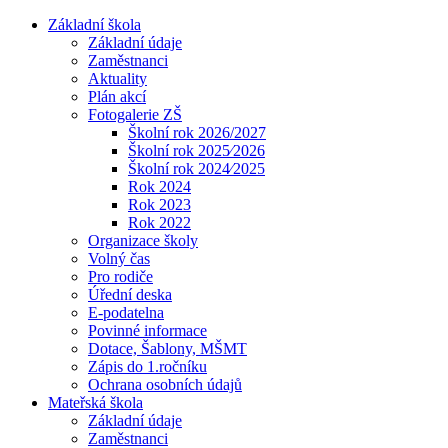
Základní škola
Základní údaje
Zaměstnanci
Aktuality
Plán akcí
Fotogalerie ZŠ
Školní rok 2026/2027
Školní rok 2025⁄2026
Školní rok 2024⁄2025
Rok 2024
Rok 2023
Rok 2022
Organizace školy
Volný čas
Pro rodiče
Úřední deska
E-podatelna
Povinné informace
Dotace, Šablony, MŠMT
Zápis do 1.ročníku
Ochrana osobních údajů
Mateřská škola
Základní údaje
Zaměstnanci