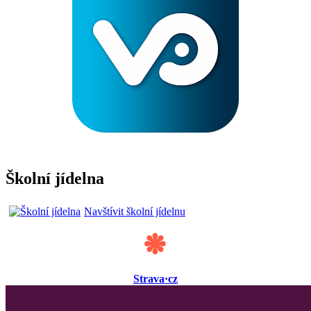
Školní jídelna
Navštívit školní jídelnu
Strava·cz