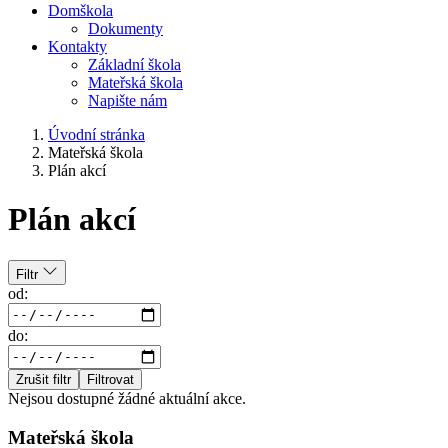
Domškola
Dokumenty
Kontakty
Základní škola
Mateřská škola
Napište nám
Úvodní stránka
Mateřská škola
Plán akcí
Plán akcí
Filtr
od:
do:
Zrušit filtr
Filtrovat
Nejsou dostupné žádné aktuální akce.
Mateřská škola