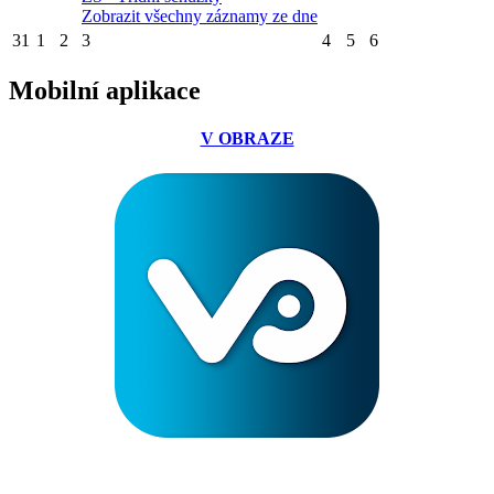
Zobrazit všechny záznamy ze dne
31
1
2
3
4
5
6
Mobilní aplikace
V OBRAZE