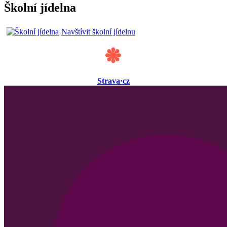
Školní jídelna
Navštívit školní jídelnu
Strava·cz