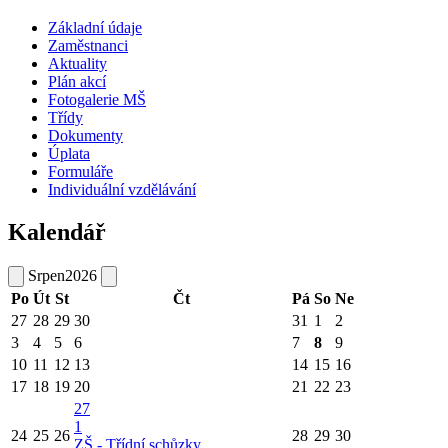
Základní údaje
Zaměstnanci
Aktuality
Plán akcí
Fotogalerie MŠ
Třídy
Dokumenty
Úplata
Formuláře
Individuální vzdělávání
Kalendář
Srpen
2026
Po
Út
St
Čt
Pá
So
Ne
27
28
29
30
31
1
2
3
4
5
6
7
8
9
10
11
12
13
14
15
16
17
18
19
20
21
22
23
27
1
24
25
26
28
29
30
ZŠ - Třídní schůzky