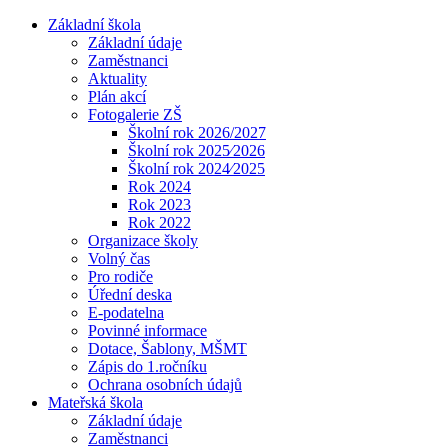
Základní škola
Základní údaje
Zaměstnanci
Aktuality
Plán akcí
Fotogalerie ZŠ
Školní rok 2026/2027
Školní rok 2025⁄2026
Školní rok 2024⁄2025
Rok 2024
Rok 2023
Rok 2022
Organizace školy
Volný čas
Pro rodiče
Úřední deska
E-podatelna
Povinné informace
Dotace, Šablony, MŠMT
Zápis do 1.ročníku
Ochrana osobních údajů
Mateřská škola
Základní údaje
Zaměstnanci