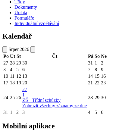
Třídy
Dokumenty
Úplata
Formuláře
Individuální vzdělávání
Kalendář
Srpen
2026
Po
Út
St
Čt
Pá
So
Ne
27
28
29
30
31
1
2
3
4
5
6
7
8
9
10
11
12
13
14
15
16
17
18
19
20
21
22
23
27
1
24
25
26
28
29
30
ZŠ - Třídní schůzky
Zobrazit všechny záznamy ze dne
31
1
2
3
4
5
6
Mobilní aplikace