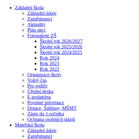
Základní škola
Základní údaje
Zaměstnanci
Aktuality
Plán akcí
Fotogalerie ZŠ
Školní rok 2026/2027
Školní rok 2025⁄2026
Školní rok 2024⁄2025
Rok 2024
Rok 2023
Rok 2022
Organizace školy
Volný čas
Pro rodiče
Úřední deska
E-podatelna
Povinné informace
Dotace, Šablony, MŠMT
Zápis do 1.ročníku
Ochrana osobních údajů
Mateřská škola
Základní údaje
Zaměstnanci