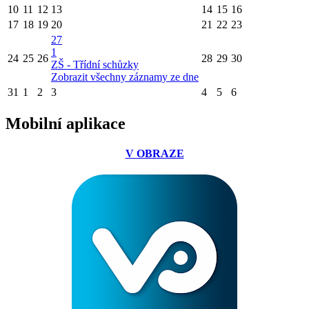
10
11
12
13
14
15
16
17
18
19
20
21
22
23
27
1
24
25
26
28
29
30
ZŠ - Třídní schůzky
Zobrazit všechny záznamy ze dne
31
1
2
3
4
5
6
Mobilní aplikace
V OBRAZE