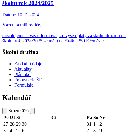
školní rok 2024/2025
Datum:
10. 7. 2024
Vážení a milí rodiče,
dovolujeme si vás informovat, že výše úplaty za školní družinu na
školní rok 2024/2025 se mění na částku 250 Kč/měsíc.
Školní družina
Základní údaje
Aktuality
Plán akcí
Fotogalerie ŠD
Formuláře
Kalendář
Srpen
2026
Po
Út
St
Čt
Pá
So
Ne
27
28
29
30
31
1
2
3
4
5
6
7
8
9