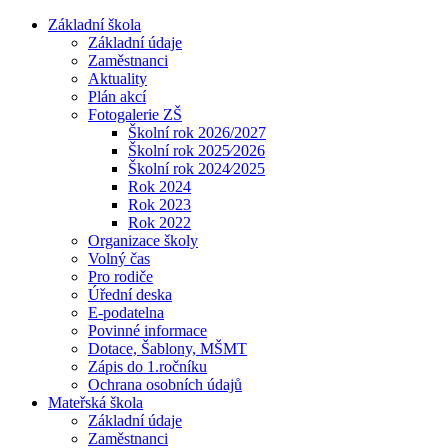
Základní škola
Základní údaje
Zaměstnanci
Aktuality
Plán akcí
Fotogalerie ZŠ
Školní rok 2026/2027
Školní rok 2025⁄2026
Školní rok 2024⁄2025
Rok 2024
Rok 2023
Rok 2022
Organizace školy
Volný čas
Pro rodiče
Úřední deska
E-podatelna
Povinné informace
Dotace, Šablony, MŠMT
Zápis do 1.ročníku
Ochrana osobních údajů
Mateřská škola
Základní údaje
Zaměstnanci