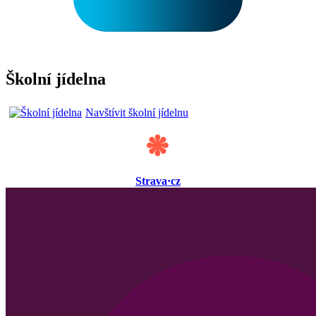
Školní jídelna
Navštívit školní jídelnu
Strava·cz