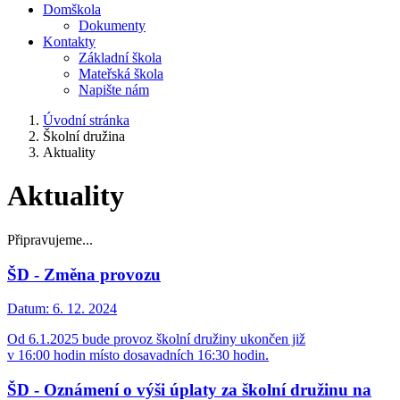
Domškola
Dokumenty
Kontakty
Základní škola
Mateřská škola
Napište nám
Úvodní stránka
Školní družina
Aktuality
Aktuality
Připravujeme...
ŠD - Změna provozu
Datum:
6. 12. 2024
Od 6.1.2025 bude provoz školní družiny ukončen již
v 16:00 hodin místo dosavadních 16:30 hodin.
ŠD - Oznámení o výši úplaty za školní družinu na