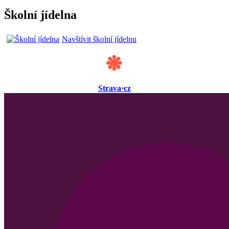
Školní jídelna
Navštívit školní jídelnu
Strava·cz