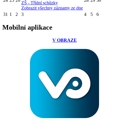
24
25
26
28
29
30
ZŠ - Třídní schůzky
Zobrazit všechny záznamy ze dne
31
1
2
3
4
5
6
Mobilní aplikace
V OBRAZE