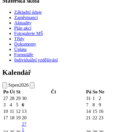
Mateřská škola
Základní údaje
Zaměstnanci
Aktuality
Plán akcí
Fotogalerie MŠ
Třídy
Dokumenty
Úplata
Formuláře
Individuální vzdělávání
Kalendář
Srpen
2026
Po
Út
St
Čt
Pá
So
Ne
27
28
29
30
31
1
2
3
4
5
6
7
8
9
10
11
12
13
14
15
16
17
18
19
20
21
22
23
27
1