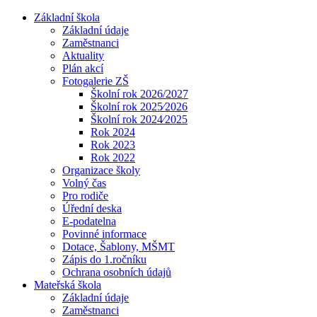
Základní škola
Základní údaje
Zaměstnanci
Aktuality
Plán akcí
Fotogalerie ZŠ
Školní rok 2026/2027
Školní rok 2025⁄2026
Školní rok 2024⁄2025
Rok 2024
Rok 2023
Rok 2022
Organizace školy
Volný čas
Pro rodiče
Úřední deska
E-podatelna
Povinné informace
Dotace, Šablony, MŠMT
Zápis do 1.ročníku
Ochrana osobních údajů
Mateřská škola
Základní údaje
Zaměstnanci