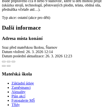
Bude připraveno cca 8 nebo 9 stanovišť, které si děti mohou projít
(ukázka strojů, technologií, pěstovaných plodin, telata, obilná sila,
přednáška včelaře atd…).
Typ akce: ostatní (akce pro děti)
Další informace
Adresa místa konání
Sraz před mateřskou školou, Štarnov
Datum vložení:
26. 3. 2026 12:14
Datum poslední aktualizace:
26. 3. 2026 12:23
Mateřská škola
Základní údaje
Zaměstnanci
Aktuality
Plán akcí
Fotogalerie MŠ
Třídy