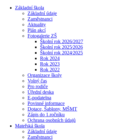
Základní škola
Základní údaje
Zaměstnanci
Aktuality
Plán akcí
Fotogalerie ZŠ
Školní rok 2026/2027
Školní rok 2025⁄2026
Školní rok 2024⁄2025
Rok 2024
Rok 2023
Rok 2022
Organizace školy
Volný čas
Pro rodiče
Úřední deska
E-podatelna
Povinné informace
Dotace, Šablony, MŠMT
Zápis do 1.ročníku
Ochrana osobních údajů
Mateřská škola
Základní údaje
Zaměstnanci