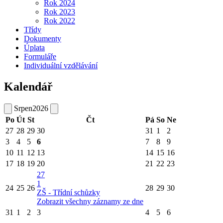
Rok 2024
Rok 2023
Rok 2022
Třídy
Dokumenty
Úplata
Formuláře
Individuální vzdělávání
Kalendář
Srpen
2026
Po
Út
St
Čt
Pá
So
Ne
27
28
29
30
31
1
2
3
4
5
6
7
8
9
10
11
12
13
14
15
16
17
18
19
20
21
22
23
27
1
24
25
26
28
29
30
ZŠ - Třídní schůzky
Zobrazit všechny záznamy ze dne
31
1
2
3
4
5
6