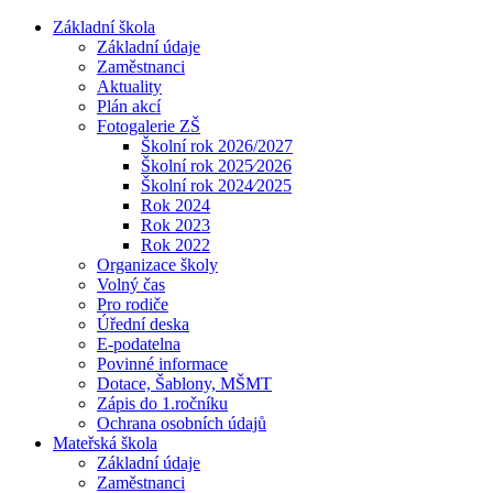
Základní škola
Základní údaje
Zaměstnanci
Aktuality
Plán akcí
Fotogalerie ZŠ
Školní rok 2026/2027
Školní rok 2025⁄2026
Školní rok 2024⁄2025
Rok 2024
Rok 2023
Rok 2022
Organizace školy
Volný čas
Pro rodiče
Úřední deska
E-podatelna
Povinné informace
Dotace, Šablony, MŠMT
Zápis do 1.ročníku
Ochrana osobních údajů
Mateřská škola
Základní údaje
Zaměstnanci