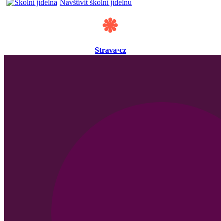
Navštívit školní jídelnu
Strava·cz