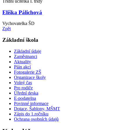
Třídní učitelka I. třídy
Eliška Pálichová
Vychovatelka ŠD
Zpět
Základní škola
Základní údaje
Zaměstnanci
Aktuality
Plán akcí
Fotogalerie ZŠ
Organizace školy
Volný čas
Pro rodiče
Úřední deska
E-podatelna
Povinné informace
Dotace, Šablony, MŠMT
Zápis do 1.ročníku
Ochrana osobních údajů