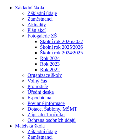
Základní škola
Základní údaje
Zaměstnanci
Aktuality
Plán akcí
Fotogalerie ZŠ
Školní rok 2026/2027
Školní rok 2025⁄2026
Školní rok 2024⁄2025
Rok 2024
Rok 2023
Rok 2022
Organizace školy
Volný čas
Pro rodiče
Úřední deska
E-podatelna
Povinné informace
Dotace, Šablony, MŠMT
Zápis do 1.ročníku
Ochrana osobních údajů
Mateřská škola
Základní údaje
Zaměstnanci