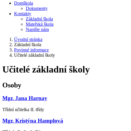
Domškola
Dokumenty
Kontakty
Základní škola
Mateřská škola
Napište nám
Úvodní stránka
Základní škola
Povinné informace
Učitelé základní školy
Učitelé základní školy
Osoby
Mgr. Jana Harnay
Třídní učitelka II. třídy
Mgr. Kristýna Hamplová