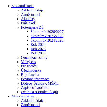
Základní škola
Základní údaje
Zaměstnanci
Aktuality
Plán akcí
Fotogalerie ZŠ
Školní rok 2026/2027
Školní rok 2025⁄2026
Školní rok 2024⁄2025
Rok 2024
Rok 2023
Rok 2022
Organizace školy
Volný čas
Pro rodiče
Úřední deska
E-podatelna
Povinné informace
Dotace, Šablony, MŠMT
Zápis do 1.ročníku
Ochrana osobních údajů
Mateřská škola
Základní údaje
Zaměstnanci