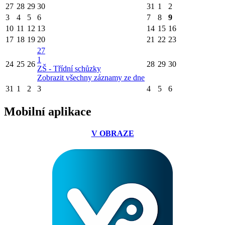
27
28
29
30
31
1
2
3
4
5
6
7
8
9
10
11
12
13
14
15
16
17
18
19
20
21
22
23
27
1
24
25
26
28
29
30
ZŠ - Třídní schůzky
Zobrazit všechny záznamy ze dne
31
1
2
3
4
5
6
Mobilní aplikace
V OBRAZE