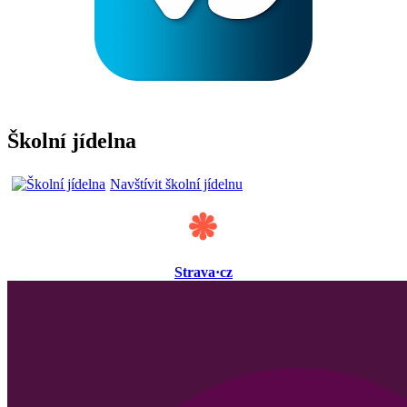
Školní jídelna
Navštívit školní jídelnu
Strava·cz