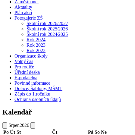
Zaměstnanci
Aktuality
Plán akcí
Fotogalerie ZŠ
Školní rok 2026/2027
Školní rok 2025⁄2026
Školní rok 2024⁄2025
Rok 2024
Rok 2023
Rok 2022
Organizace školy
Volný čas
Pro rodiče
Úřední deska
E-podatelna
Povinné informace
Dotace, Šablony, MŠMT
Zápis do 1.ročníku
Ochrana osobních údajů
Kalendář
Srpen
2026
Po
Út
St
Čt
Pá
So
Ne