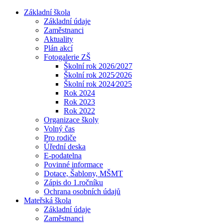
Základní škola
Základní údaje
Zaměstnanci
Aktuality
Plán akcí
Fotogalerie ZŠ
Školní rok 2026/2027
Školní rok 2025⁄2026
Školní rok 2024⁄2025
Rok 2024
Rok 2023
Rok 2022
Organizace školy
Volný čas
Pro rodiče
Úřední deska
E-podatelna
Povinné informace
Dotace, Šablony, MŠMT
Zápis do 1.ročníku
Ochrana osobních údajů
Mateřská škola
Základní údaje
Zaměstnanci