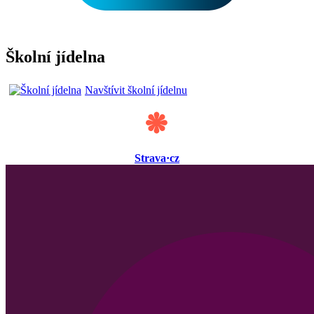
Školní jídelna
Navštívit školní jídelnu
Strava·cz