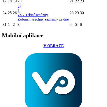
17
18
19
20
21
22
23
27
1
24
25
26
28
29
30
ZŠ - Třídní schůzky
Zobrazit všechny záznamy ze dne
31
1
2
3
4
5
6
Mobilní aplikace
V OBRAZE