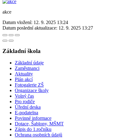
akce
Datum vložení:
12. 9. 2025 13:24
Datum poslední aktualizace:
12. 9. 2025 13:27
Základní škola
Základní údaje
Zaměstnanci
Aktuality
Plán akcí
Fotogalerie ZŠ
Organizace školy
Volný čas
Pro rodiče
Úřední deska
E-podatelna
Povinné informace
Dotace, Šablony, MŠMT
Zápis do 1.ročníku
Ochrana osobních údajů