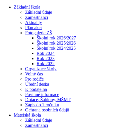
Základní škola
Základní údaje
Zaměstnanci
Aktuality
Plán akcí
Fotogalerie ZŠ
Školní rok 2026/2027
Školní rok 2025⁄2026
Školní rok 2024⁄2025
Rok 2024
Rok 2023
Rok 2022
Organizace školy
Volný čas
Pro rodiče
Úřední deska
E-podatelna
Povinné informace
Dotace, Šablony, MŠMT
Zápis do 1.ročníku
Ochrana osobních údajů
Mateřská škola
Základní údaje
Zaměstnanci