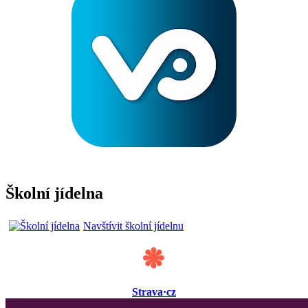
Školní jídelna
Navštívit školní jídelnu
Strava·cz