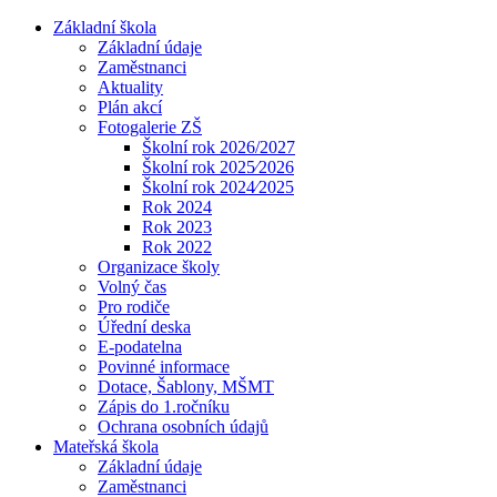
Základní škola
Základní údaje
Zaměstnanci
Aktuality
Plán akcí
Fotogalerie ZŠ
Školní rok 2026/2027
Školní rok 2025⁄2026
Školní rok 2024⁄2025
Rok 2024
Rok 2023
Rok 2022
Organizace školy
Volný čas
Pro rodiče
Úřední deska
E-podatelna
Povinné informace
Dotace, Šablony, MŠMT
Zápis do 1.ročníku
Ochrana osobních údajů
Mateřská škola
Základní údaje
Zaměstnanci