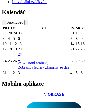
Individuální vzdělávání
Kalendář
Srpen
2026
Po
Út
St
Čt
Pá
So
Ne
27
28
29
30
31
1
2
3
4
5
6
7
8
9
10
11
12
13
14
15
16
17
18
19
20
21
22
23
27
1
24
25
26
28
29
30
ZŠ - Třídní schůzky
Zobrazit všechny záznamy ze dne
31
1
2
3
4
5
6
Mobilní aplikace
V OBRAZE