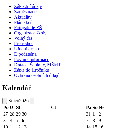
Základní údaje
Zaměstnanci
Aktuality
Plán akcí
Fotogalerie ZŠ
Organizace školy
Volný čas
Pro rodiče
Úřední deska
E-podatelna
Povinné informace
Dotace, Šablony, MŠMT
Zápis do 1.ročníku
Ochrana osobních údajů
Kalendář
Srpen
2026
Po
Út
St
Čt
Pá
So
Ne
27
28
29
30
31
1
2
3
4
5
6
7
8
9
10
11
12
13
14
15
16