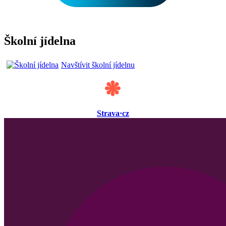
Školní jídelna
Navštívit školní jídelnu
Strava·cz