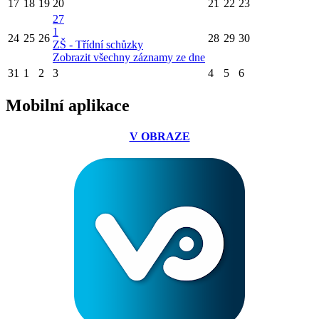
17
18
19
20
21
22
23
27
1
24
25
26
28
29
30
ZŠ - Třídní schůzky
Zobrazit všechny záznamy ze dne
31
1
2
3
4
5
6
Mobilní aplikace
V OBRAZE