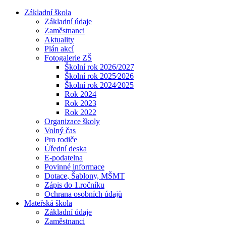
Základní škola
Základní údaje
Zaměstnanci
Aktuality
Plán akcí
Fotogalerie ZŠ
Školní rok 2026/2027
Školní rok 2025⁄2026
Školní rok 2024⁄2025
Rok 2024
Rok 2023
Rok 2022
Organizace školy
Volný čas
Pro rodiče
Úřední deska
E-podatelna
Povinné informace
Dotace, Šablony, MŠMT
Zápis do 1.ročníku
Ochrana osobních údajů
Mateřská škola
Základní údaje
Zaměstnanci