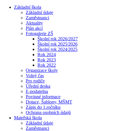
Základní škola
Základní údaje
Zaměstnanci
Aktuality
Plán akcí
Fotogalerie ZŠ
Školní rok 2026/2027
Školní rok 2025⁄2026
Školní rok 2024⁄2025
Rok 2024
Rok 2023
Rok 2022
Organizace školy
Volný čas
Pro rodiče
Úřední deska
E-podatelna
Povinné informace
Dotace, Šablony, MŠMT
Zápis do 1.ročníku
Ochrana osobních údajů
Mateřská škola
Základní údaje
Zaměstnanci