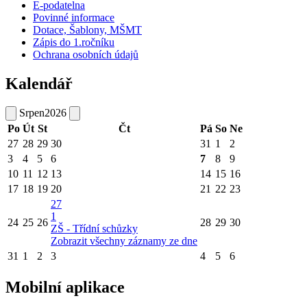
E-podatelna
Povinné informace
Dotace, Šablony, MŠMT
Zápis do 1.ročníku
Ochrana osobních údajů
Kalendář
Srpen
2026
Po
Út
St
Čt
Pá
So
Ne
27
28
29
30
31
1
2
3
4
5
6
7
8
9
10
11
12
13
14
15
16
17
18
19
20
21
22
23
27
1
24
25
26
28
29
30
ZŠ - Třídní schůzky
Zobrazit všechny záznamy ze dne
31
1
2
3
4
5
6
Mobilní aplikace