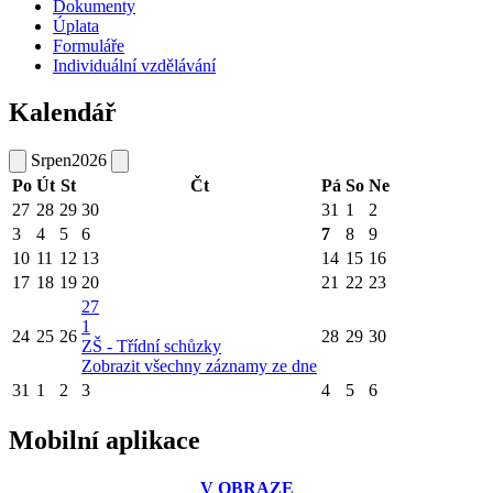
Dokumenty
Úplata
Formuláře
Individuální vzdělávání
Kalendář
Srpen
2026
Po
Út
St
Čt
Pá
So
Ne
27
28
29
30
31
1
2
3
4
5
6
7
8
9
10
11
12
13
14
15
16
17
18
19
20
21
22
23
27
1
24
25
26
28
29
30
ZŠ - Třídní schůzky
Zobrazit všechny záznamy ze dne
31
1
2
3
4
5
6
Mobilní aplikace
V OBRAZE