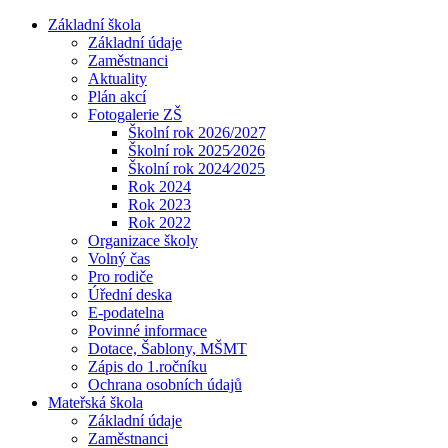
Základní škola
Základní údaje
Zaměstnanci
Aktuality
Plán akcí
Fotogalerie ZŠ
Školní rok 2026/2027
Školní rok 2025⁄2026
Školní rok 2024⁄2025
Rok 2024
Rok 2023
Rok 2022
Organizace školy
Volný čas
Pro rodiče
Úřední deska
E-podatelna
Povinné informace
Dotace, Šablony, MŠMT
Zápis do 1.ročníku
Ochrana osobních údajů
Mateřská škola
Základní údaje
Zaměstnanci