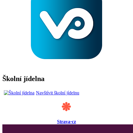
Školní jídelna
Navštívit školní jídelnu
Strava·cz