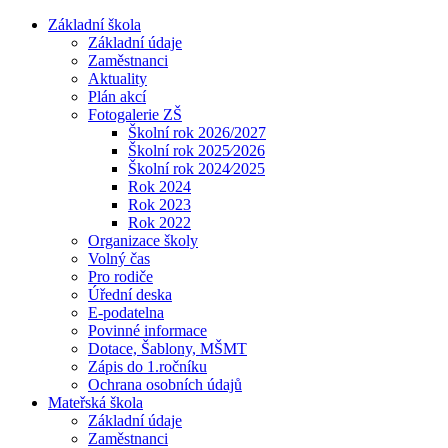
Základní škola
Základní údaje
Zaměstnanci
Aktuality
Plán akcí
Fotogalerie ZŠ
Školní rok 2026/2027
Školní rok 2025⁄2026
Školní rok 2024⁄2025
Rok 2024
Rok 2023
Rok 2022
Organizace školy
Volný čas
Pro rodiče
Úřední deska
E-podatelna
Povinné informace
Dotace, Šablony, MŠMT
Zápis do 1.ročníku
Ochrana osobních údajů
Mateřská škola
Základní údaje
Zaměstnanci