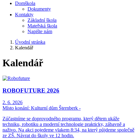
Domškola
Dokumenty
Kontakty
Základní škola
Mateřská škola
Napište nám
Úvodní stránka
Kalendář
Kalendář
ROBOFUTURE 2026
2. 6. 2026
Místo konání:
Kulturní dům Šternberk -
Zúčastníme se doprovodného programu, který dětem ukáže
techniku, robotiku a moderní technologie prakticky, zábavně a
naživo. Na akci pojedeme vlakem 8:34, na který půjdeme společně
ze ZŠ. Návrat do školy ve 12 hodin.