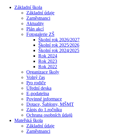
Základní škola
Základní údaje
Zaměstnanci
Aktuality
Plán akcí
Fotogalerie ZŠ
Školní rok 2026/2027
Školní rok 2025⁄2026
Školní rok 2024⁄2025
Rok 2024
Rok 2023
Rok 2022
Organizace školy
Volný čas
Pro rodiče
Úřední deska
E-podatelna
Povinné informace
Dotace, Šablony, MŠMT
Zápis do 1.ročníku
Ochrana osobních údajů
Mateřská škola
Základní údaje
Zaměstnanci